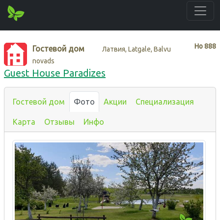
Нo
888
Гостевой дом
Латвия, Latgale, Balvu
novads
Guest House Paradizes
Гостевой дом
Фото
Акции
Специализация
Карта
Отзывы
Инфо