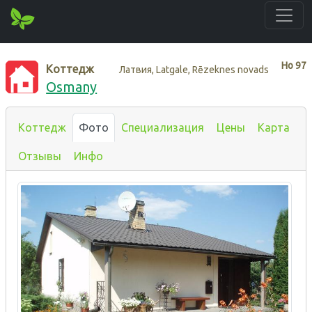
Нo
97
Коттедж
Латвия, Latgale, Rēzeknes novads
Osmany
Коттедж
Фото
Специализация
Цены
Карта
Отзывы
Инфо