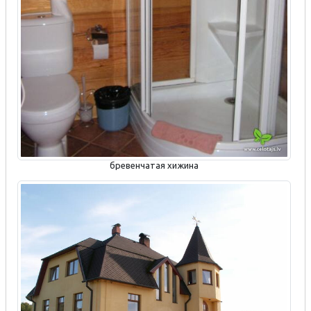
бревенчатая хижина