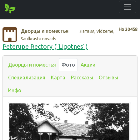
Нo
30458
Дворцы и поместья
Латвия, Vidzeme,
Saulkrastu novads
Peterupe Rectory ("Ligotnes")
Дворцы и поместья
Фото
Акции
Специализация
Карта
Рассказы
Отзывы
Инфо