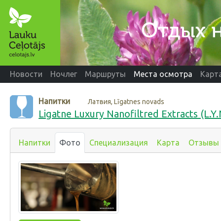
Новости
Ночлег
Маршруты
Места осмотра
Карт
Напитки
Латвия, Līgatnes novads
Ligatne Luxury Nanofiltred Extracts (L.Y.
Напитки
Фото
Специализация
Карта
Отзывы