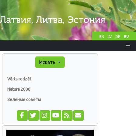
EN
LV
DE
RU
Искать
Vērts redzēt
Natura 2000
Зеленые советы