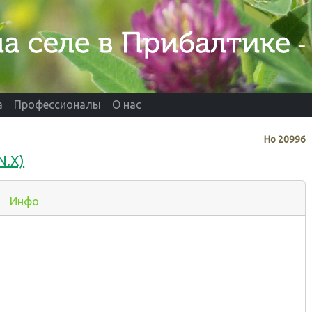
а
Профессионалы
О нас
Нo
20996
N.X)
Инфо