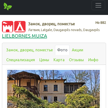
Нo
882
Замок, дворец, поместье
Латвия, Latgale, Daugavpils novads, Daugavpils
LIELBORNES MUIZA
Замок, дворец, поместье
Фото
Акции
Специализация
Цены
Карта
Отзывы
Инфо