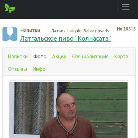
Нo
20515
Напитки
Латвия, Latgale, Balvu novads
Латгальское пиво "Колнасата"
Напитки
Фото
Акции
Специализация
Карта
Отзывы
Инфо