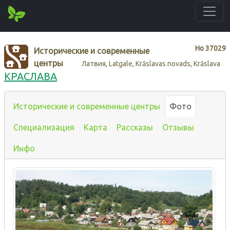
Нo
37029
Исторические и современные
центры
Латвия, Latgale, Krāslavas novads, Krāslava
КРАСЛАВА
Исторические и современные центры
Фото
Специализация
Карта
Рассказы
Отзывы
Инфо