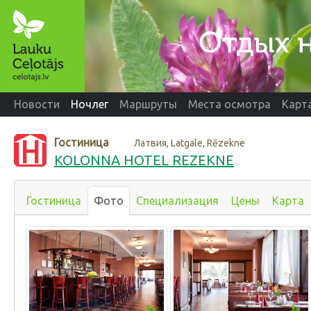
Новости
Ночлег
Маршруты
Места осмотра
Карт
Гостиница
Латвия, Latgale, Rēzekne
KOLONNA HOTEL REZEKNE
Гостиница
Фото
Специализация
Цены
Карта