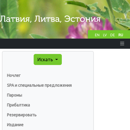
EN
LV
DE
RU
Искать
Ночлег
SPA и специальные предложения
Паромы
Прибалтика
Резервировать
Издание