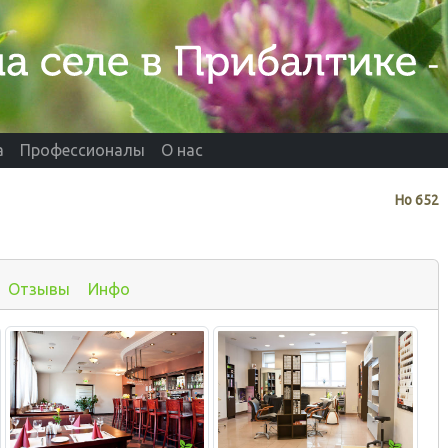
а
Профессионалы
О нас
Нo
652
Отзывы
Инфо