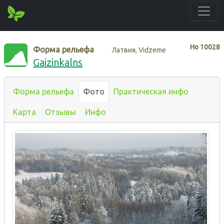
Нo
10028
Форма рельефа
Латвия, Vidzeme
Gaizinkalns
Форма рельефа
Фото
Практическая инфо
Карта
Отзывы
Инфо