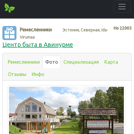
Нo
22005
Ремесленники
Эстония, Северная, Ida-
Virumaa
Центр быта в Авинурме
Ремесленники
Фото
Специализация
Карта
Отзывы
Инфо