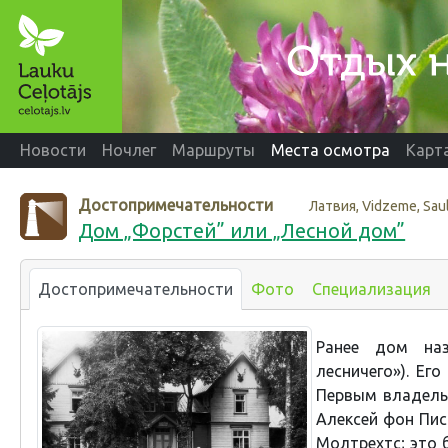
Новости
Ночлег
Маршруты
Места осмотра
Карт
Достопримечательности
Латвия, Vidzeme, Sau
Дом „Форстей” или „Лесной дом”
Достопримечательности
Фото
Специализация
Ранее дом наз
лесничего»). Ег
Первым владель
Алексей фон Пис
Молтрехтс; это 