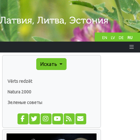
EN
LV
DE
RU
Искать
Vērts redzēt
Natura 2000
Зеленые советы