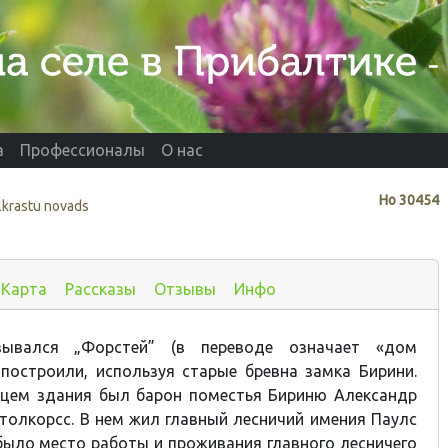
а
Профессионалы
О нас
Нo
30454
lkrastu novads
Карта
Рассказы
Отзывы
Инфо
ывался „Форстей” (в переводе означает «дом
о построили, используя старые бревна замка Бирини.
цем здания был барон поместья Бириню Александр
толкорсс. В нем жил главный лесничий имения Паулс
было место работы и проживания главного лесничего