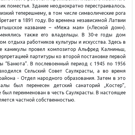
ик поместья. Здание неоднократно перестраивалось.
лизкий теперешнему, в том числе символические рога
бретает в 1891 году. Во времена независимой Латвии
тышское название – «Межа мая» («Лесной дом»).
менялись также его владельцы. В 30-е годы дом
ом отдыха работников культуры и искусства. Здесь в
ие каникулы провел композитор Альфред Калниньш,
ерпретацией партитуры ко второй постановке первой
ы “Банюта”. В послевоенный период с 1945 по 1956
аходился Сельский Совет Саулкрасты, а во время
района - Отдел народного образования. Затем в это
алы был перенесен детский санаторий „Костер”,
 был переименован в честь Саулкрасты. В настоящее
ляется частной собственностью.