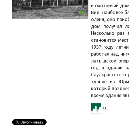
и охотничий дом
Вид, наиболее б
оленя, оно прио
дом получил ла
Несколько раз 
становится мест
1937 году летн
работая над инт
латышской опер
год в здании н
Саулкрастского 
здание из Юрм
который позднее
время здание яв
47