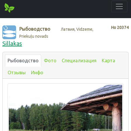
Нo
20374
Рыбоводство
Латвия, Vidzeme,
Priekuļu novads
Sillakas
Рыбоводство
Фото
Специализация
Карта
Отзывы
Инфо