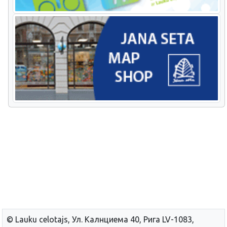
© Lauku сelotajs, Ул. Калнциема 40, Рига LV-1083,