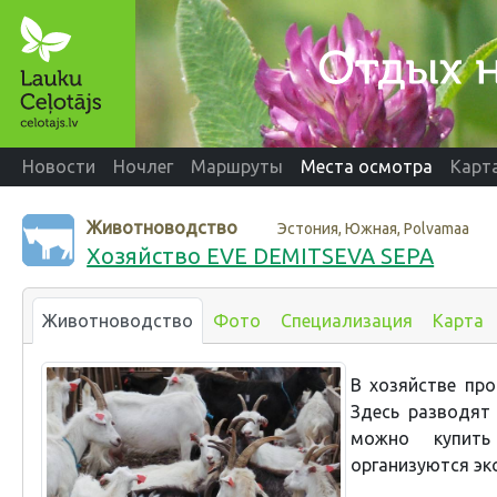
Новости
Ночлег
Маршруты
Места осмотра
Карт
Животноводство
Эстония, Южная, Polvamaa
Хозяйство EVE DEMITSEVA SEPA
Животноводство
Фото
Специализация
Карта
В хозяйстве про
Здесь разводят
можно купить
организуются экс