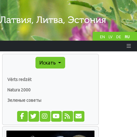
EN
LV
DE
RU
Искать
Vērts redzēt
Natura 2000
Зеленые советы