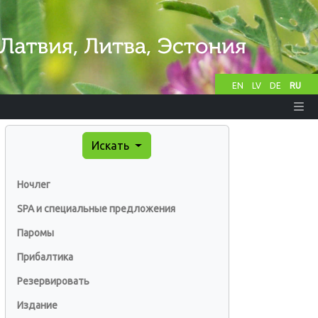
EN
LV
DE
RU
Искать
Ночлег
SPA и специальные предложения
Паромы
Прибалтика
Резервировать
Издание