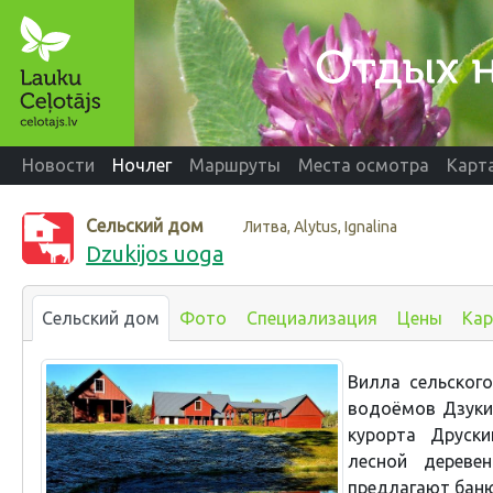
Новости
Ночлег
Маршруты
Места осмотра
Карт
Сельский дом
Литва, Alytus, Ignalina
Dzukijos uoga
Сельский дом
Фото
Специализация
Цены
Кар
Вилла сельског
водоёмов Дзуки
курорта Друски
лесной дереве
предлагают баню