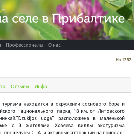
а
Профессионалы
О нас
Нo
1282
та
Отзывы
Инфо
о туризма находится в окружении соснового бора и
йского Национального парка, 18 км. от Литовского
нинкай.”Dzukijos uoga” расположена в маленькой
ньке с 3 жителями. Хозяева виллы экотуризма
, процедуры СПА, и активные аттракции на природе :