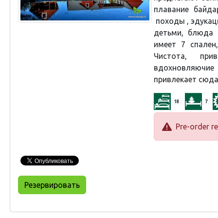
плавание байда
походы , эдукац
детьми, блюда 
имеет 7 спален
Чистота, при
вдохновляючие
привлекает сюда
18
7
Pre-order re
Резервировать