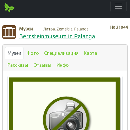
Нo
31044
Музеи
Литва, Žemaitija, Palanga
Bernsteinmuseum in Palanga
Музеи
Фото
Специализация
Карта
Рассказы
Отзывы
Инфо