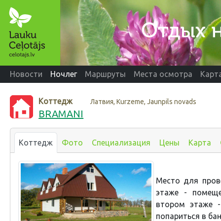
Новости
Ночлег
Маршруты
Места осмотра
Карт
Коттедж
Латвия, Kurzeme, Jaunpils novads
BRAMANI
Коттедж
Фото
Специализация
Цены
Карта
Место для пров
этаже - помеще
втором этаже -
попариться в бан