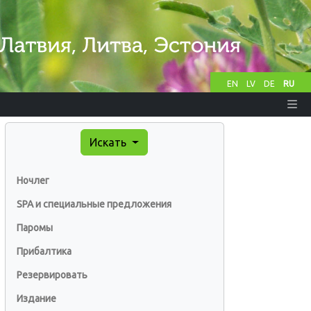
EN
LV
DE
RU
Искать
Ночлег
SPA и специальные предложения
Паромы
Прибалтика
Резервировать
Издание