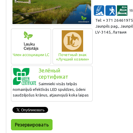
15
Tel: + 371 26461975
Jaunpils pag., Jaunpil
LV-3145, Латвия
Член ассоциации LC
Почетный знак
«Лучший хозяин»
Зелёный
сертификат
Saimnieki visās telpās
nomainījuši efektīvās LED spuldzes, ūdeni
saudzējošus krānus, atjaunojuši koka laipas
dīķmalā un uzstādījuši jaunu –
energoefektīvu granulu katlu.
Saimnieks izveidojis interesantus uzskates
materiālus par apkaimes dabas vērtībām un
Резервировать
viesu bērniem rāda, kādi izskatās vēži