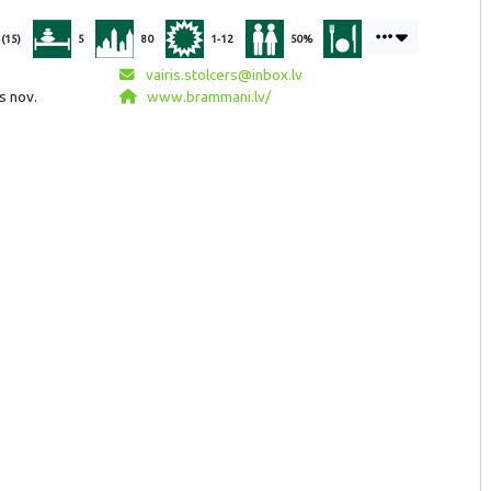
 (15)
5
80
1-12
50%
vairis.stolcers@inbox.lv
s nov.
www.brammani.lv/