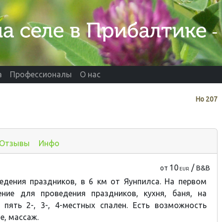
а
Профессионалы
О нас
Нo
207
Отзывы
Инфо
10
/
от
B&B
EUR
едения праздников, в 6 км от Яунпилса. На первом
ние для проведения праздников, кухня, баня, на
 пять 2-, 3-, 4-местных спален. Есть возможность
е, массаж.