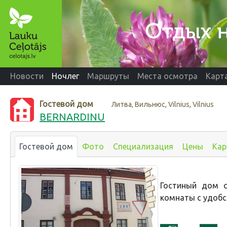
Новости
Ночлег
Маршруты
Места осмотра
Карт
Гостевой дом
Литва, Вильнюс, Vilnius, Vilnius
BERNARDINU
Гостевой дом
Фото
Специализация
Цены
Кар
Гостиный дом 
комнаты с удобс