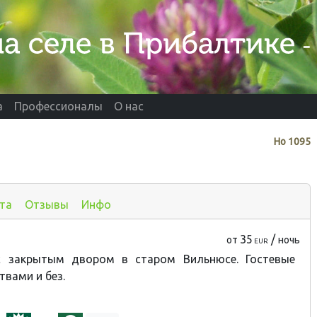
а
Профессионалы
О нас
Нo
1095
та
Отзывы
Инфо
35
/
от
ночь
EUR
с закрытым двором в старом Вильнюсе. Гостевые
твами и без.