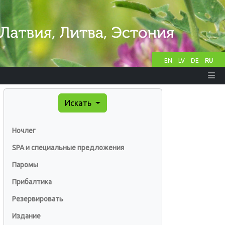
EN
LV
DE
RU
Искать
Ночлег
SPA и специальные предложения
Паромы
Прибалтика
Резервировать
Издание