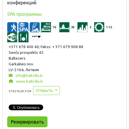
конференций.
SPA
программы
76
38
2
1-12
+371 678 406 40; Fakss: + 371 679 908 88
Senču prospekts 45
Baltezers
Garkalnes nov.
LV-2164, Латвия
info@baltvilla.lv
www.baltvilla.lv
Открыть
57.0216,24.3134
Резервировать