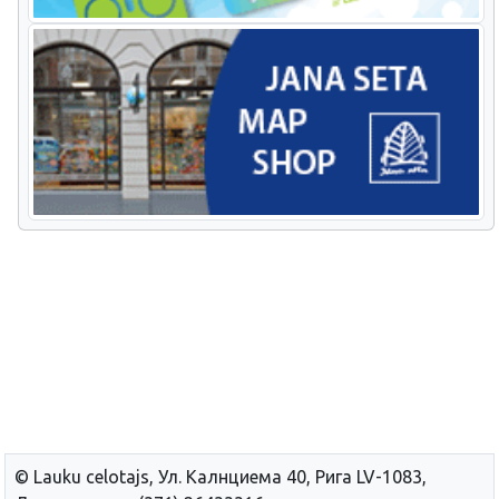
© Lauku сelotajs, Ул. Калнциема 40, Рига LV-1083,