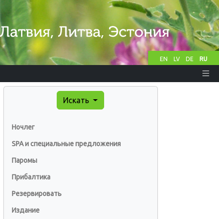
EN
LV
DE
RU
Искать
Ночлег
SPA и специальные предложения
Паромы
Прибалтика
Резервировать
Издание