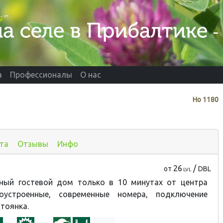
а
Профессионалы
О нас
Нo
1180
та
Отзывы
Инфо
26
/
от
DBL
LVL
ный гостевой дом только в 10 минутах от центра
гоустроенные, современные номера, подключение
стоянка.