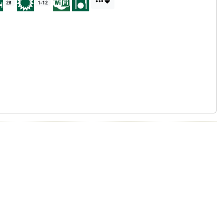
28
1-12