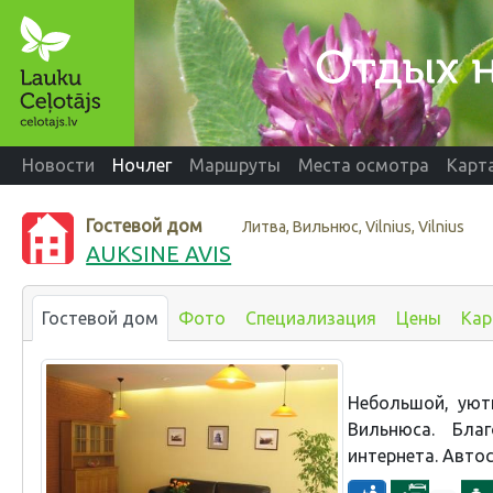
Новости
Ночлег
Маршруты
Места осмотра
Карт
Гостевой дом
Литва, Вильнюс, Vilnius, Vilnius
AUKSINE AVIS
Гостевой дом
Фото
Специализация
Цены
Кар
Небольшой, уют
Вильнюса. Бла
интернета. Авто