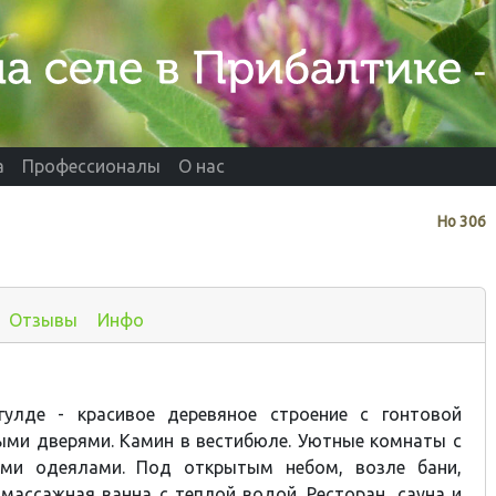
а
Профессионалы
О нас
Нo
306
Отзывы
Инфо
гулде - красивое деревяное строение с гонтовой
ыми дверями. Камин в вестибюле. Уютные комнаты с
ыми одеялами. Под открытым небом, возле бани,
массажная ванна с теплой водой. Ресторан, сауна и