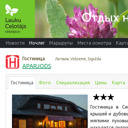
Новости
Ночлег
Маршруты
Места осмотра
Карт
Гостиница
Латвия, Vidzeme, Sigulda
APARJODS
Гостиница
Фото
Специализация
Цены
Карта
Гостиница в Си
крышей и дубов
мягкими пухов
находится гидро