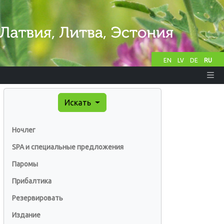
EN
LV
DE
RU
Искать
Ночлег
SPA и специальные предложения
Паромы
Прибалтика
Резервировать
Издание