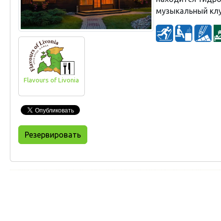
музыкальный клу
Flavours of Livonia
Резервировать