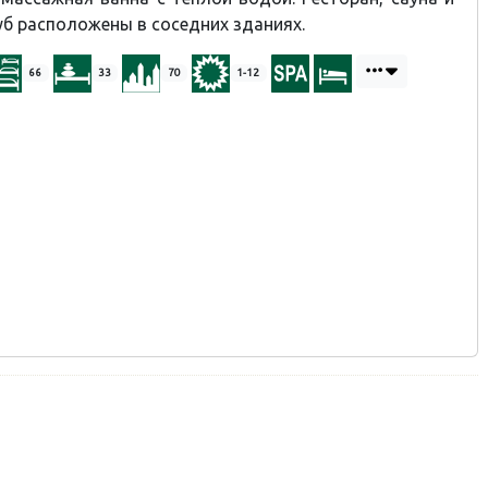
б расположены в соседних зданиях.
66
33
70
1-12