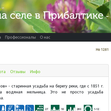
а
Профессионалы
О нас
Нo
1261
рта
Отзывы
Инфо
в» - старинная усадьба на берегу реки, где с 1851 г.
ла водяная мельница. Это не просто усадьба
а.
27
10
280
1-12