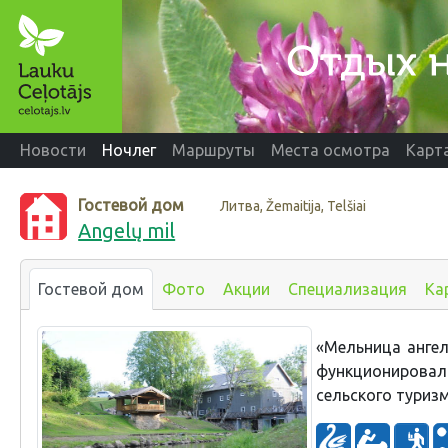
Новости
Ночлег
Маршруты
Места осмотра
Карт
Гостевой дом
Литва, Žemaitija, Telšiai
Angelų mil
Гостевой дом
Фото
Акции
Специализация
Ка
«Мельница ангело
функционирова
сельского туризм