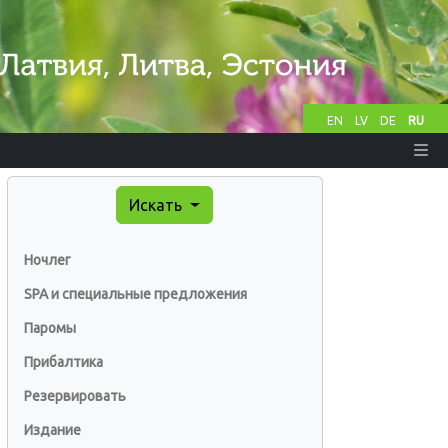
EN
LV
DE
RU
Искать
Ночлег
SPA и специальные предложения
Паромы
Прибалтика
Резервировать
Издание