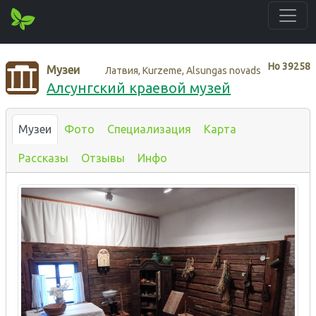
Нo
39258
Музеи
Латвия, Kurzeme, Alsungas novads
Алсунгский краевой музей
Музеи
Фото
Специализация
Карта
Рассказы
Отзывы
Инфо