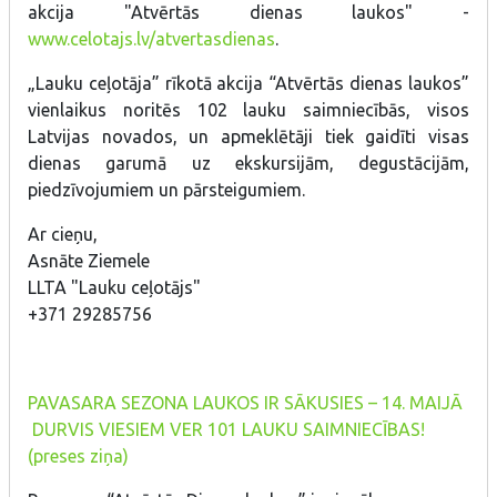
akcija "Atvērtās dienas laukos" -
www.celotajs.lv/atvertasdienas
.
„Lauku ceļotāja” rīkotā akcija “Atvērtās dienas laukos”
vienlaikus noritēs 102 lauku saimniecībās, visos
Latvijas novados, un apmeklētāji tiek gaidīti visas
dienas garumā uz ekskursijām, degustācijām,
piedzīvojumiem un pārsteigumiem.
Ar cieņu,
Asnāte Ziemele
LLTA "Lauku ceļotājs"
+371 29285756
PAVASARA SEZONA LAUKOS IR SĀKUSIES – 14. MAIJĀ
DURVIS VIESIEM VER 101 LAUKU SAIMNIECĪBAS!
(preses ziņa)