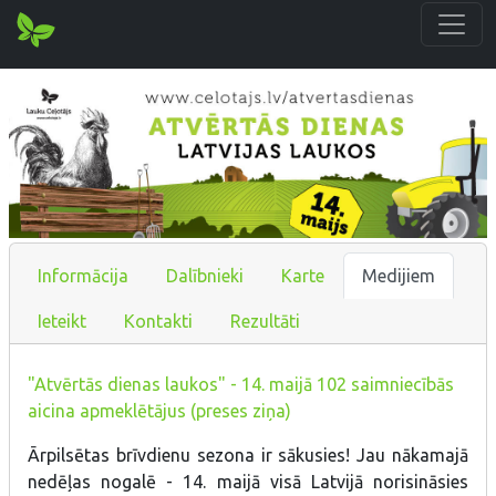
Informācija
Dalībnieki
Karte
Medijiem
Ieteikt
Kontakti
Rezultāti
"Atvērtās dienas laukos" - 14. maijā 102 saimniecībās
aicina apmeklētājus (preses ziņa)
Ārpilsētas brīvdienu sezona ir sākusies! Jau nākamajā
nedēļas nogalē - 14. maijā visā Latvijā norisināsies