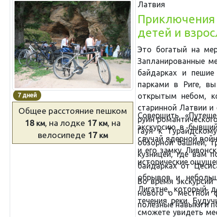
Латвия
Приключения 
детей и взро
Это богатый на мер
Запланированные ме
байдарках и пешие
парками в Риге, в
7 дней
открытым небом, к
старинной Латвии и 
Общее расстояние
пешком
Совершить «Путеше
руин романтическог
18
, на лодке
17
, на
км
км
экскурсию в бывший
Гауя к Турайдском
велосипеде
17
км
случай ядерной войн
обзорной башней, 
и его замку Ливонс
кузницей, где вам 
исторические ощуще
байдарках от Цесис
обрывов и небольш
Во время экскурсий
Лигатне, который д
нового о местной ф
течения реки. Буду
полезные навыки и п
сможете увидеть мес