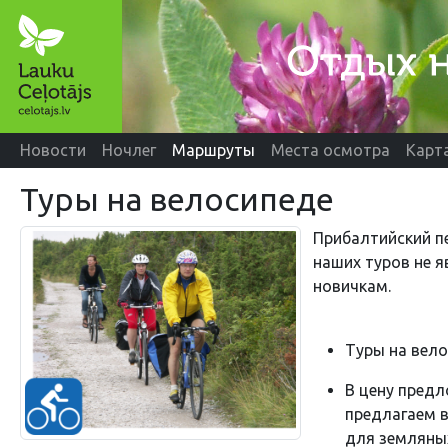
Новости
Ночлег
Маршруты
Места осмотра
Карт
Туры на велосипеде
Прибалтийский п
наших туров не 
новичкам.
Туры на вело
В цену предл
предлагаем в
для земляных