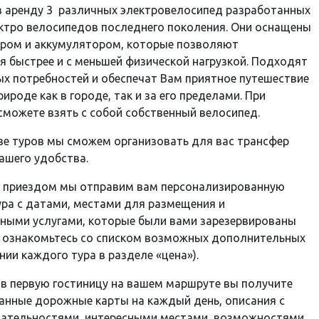
в аренду 3 различных электровелосипед разработанных
ктро велосипедов последнего поколения. Они оснащены
ром и аккумулятором, которые позволяют
я быстрее и с меньшей физической нагрузкой. Подходят
х потребностей и обеспечат Вам приятное путешествие
рироде как в городе, так и за его пределами. При
сможете взять с собой собственный велосипед.
ве туров мы сможем организовать для вас трансфер
ашего удобства.
 приездом мы отправим вам персонализированную
ра с датами, местами для размещения и
ными услугами, которые были вами зарезервированы
, ознакомьтесь со списком возможных дополнительных
ании каждого тура в разделе «цена»).
в первую гостиницу на вашем маршруте вы получите
анные дорожные карты на каждый день, описания с
ательностями, интересными местами, возможностями