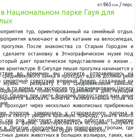
865
/
от
перс.
EUR
в Национальном парке Гауя для
слых
оприятия тур, ориентированный на семейный отдых.
роприятия влкючают в себя катание на велосипедах,
 прогулки. После знакомства со Старым Городом и
ы сделаете остановку в Этнографическом музее под
оторый дает практическое представление о жизни в
ее архитектуре. В Сигулде пешая прогулка начинается у
ствие во времени» вы сможете, отправившись на
о средневекового замка и проходит вдоль долины реки
 секретный советский военный бункер, созданный на
у музею — резервату с его средневековым замком,
ы, в то время как экскурсия по средневековому Цесису
традиционными поместными зданиями и действующей
кого Ордена при свете фонарей предоставит вам иные
понравится выковать монеты. Увлекательный сплав на
ния.
а проходит через несколько живописных прибрежных
их порогов, завершаясь у старомодного парома в
 дети смогут увидеть красивую природу, узнать много
о сих пор действует ежедневно, работая от энергии
лоре и фауне, заинтересоваться историей, получить
чи в Лигатне, прогуляйтесь по природным тропам, где
омимо всего прочего, им будет очень весело.
тных диких животных в больших вольерах, таких, как: