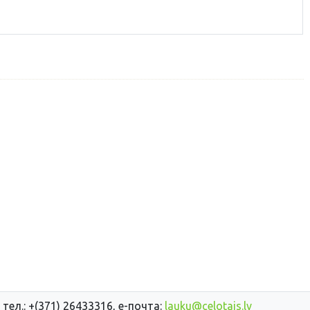
и, рысь, волки и другие.
 тел.: +(371) 26433316, е-почта:
lauku@celotajs.lv