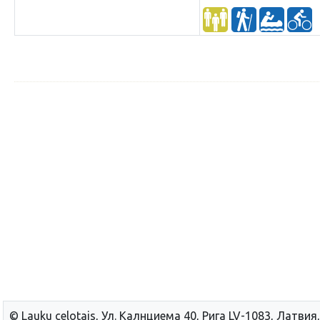
дикие кабаны, медвед
© Lauku сelotajs, Ул. Калнциема 40, Рига LV-1083, Латвия,