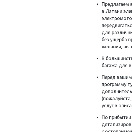
Предлагаем 
в Латвии эле
электромото
передвигатьс
для различны
без ущерба п
желании, вы 
В большинст
багажа для в
Перед вашим
программу ту
дополнитель
(пожалуйста
услуг в опис
По прибытии 
детализиров
достопримеч