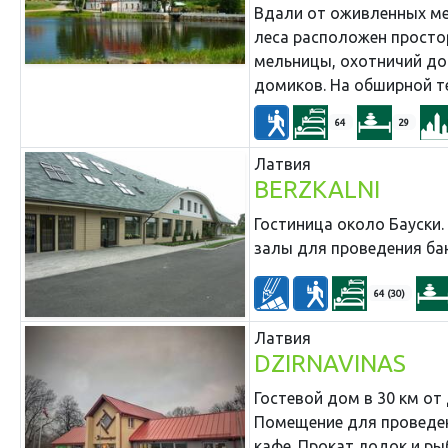
Вдали от оживленных мес
леса расположен просто
мельницы, охотничий дом
домиков. На обширной т
64
29
Латвия
BERZKALNI
Гостиница около Бауски. 
залы для проведения бан
64 (30)
Латвия
DZIRNAVINAS
Гостевой дом в 30 км от
Помещение для проведен
кафе. Прокат лодок и ры