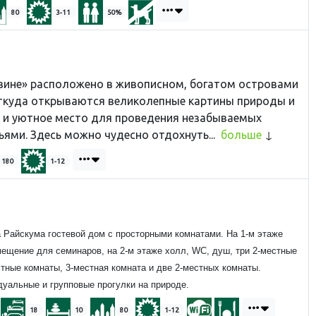
80
3-11
50%
ине» расположено в живописном, богатом островами
 откуда открываются великолепные картины природы и
е и уютное место для проведения незабываемых
ьями. Здесь можно чудесно отдохнуть...
больше
180
1-12
а Райскума гостевой дом с просторными комнатами. На 1-м этаже
мещение для семинаров, на 2-м этаже холл, WC, душ, три 2-местные
тные комнаты, 3-местная комната и две 2-местных комнаты.
дуальные и групповые прогулки на природе.
18
10
80
1-12