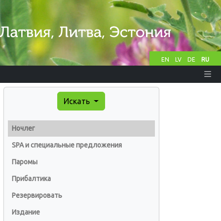
EN
LV
DE
RU
Искать
Ночлег
SPA и специальные предложения
Паромы
Прибалтика
Резервировать
Издание