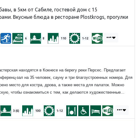
бавы, в 5км от Сабиле, гостевой дом с 15
ми. Вкусные блюда в ресторане Plostkrogs, прогулки
6
8
110
1-12
стерская находятся в Кокнесе на берегу реки Персес. Предлагает
нференц-зал на 35 человек, сауну и три благоустроенных номера. Для
роено место для костра, дрова, а также места для палаток. Можно
кую, чтобы ознакомиться с тем, как делаются художественные...
3 (6)
100
1-12