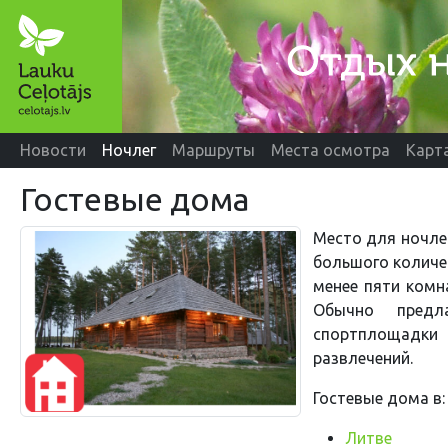
Новости
Ночлег
Маршруты
Места осмотра
Карт
Гостевые дома
Место для ночлег
большого количес
менее пяти комн
Обычно предл
спортплощадки
развлечений.
Гостевые дома в:
Литве