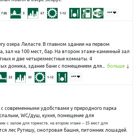
7 (4)
5
67
1-12
гу озера Лиласте. В главном здании на первом
, зал на 100 мест, бар. На втором этаже-каминный зал
стных и две четырехместные комнаты. 4
ых домика, здание бани с помещением для...
больше
23
30
1-12
 с современными удобствами у природного парка
спальни, WC/душ, кухня, помещение для
ик с залом для торжеств, на втором этаже – 15 мест для
ся лес Рутишу, смотровая башня, питомник лошадей.