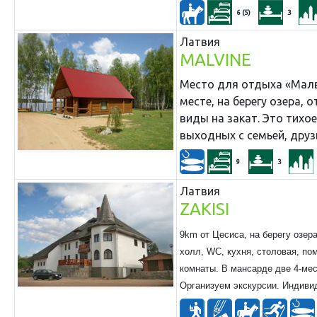
6 (5)
3
Латвия
MALVINE
Место для отдыха «Малв
месте, на берегу озера,
виды на закат. Это тихо
выходных с семьей, друз
9
3
Латвия
ZAKISI
9km от Цесиса, на берегу озер
холл, WC, кухня, столовая, по
комнаты. В мансарде две 4-мес
Организуем экскурсии. Индиви