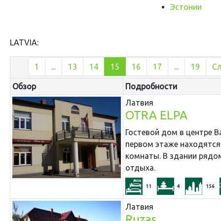
Эстонии
LATVIA:
1
...
13
14
15
16
17
...
19
С
Обзор
Подробности
Латвия
OTRA ELPA
Гостевой дом в центре В
первом этаже находятся
комнаты. В здании рядо
отдыха.
11
4
156
Латвия
Ruzas