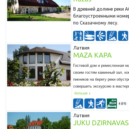
В древней долине реки А
благоустроенными номера
по Сказачному лесу.
Латвия
MAZA KAPA
Гостевой дом и ремесленная ма
своим гостям каминный зал, ко
пикников на берегу реки обуст
совершить экскурсию в мастерс
больше
6 (31)
Латвия
JUKU DZIRNAVAS