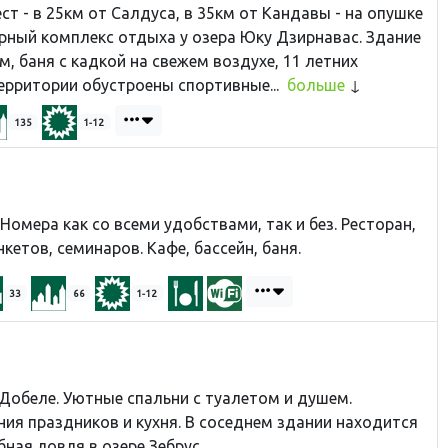
т - в 25км от Салдуса, в 35км от Кандавы - на опушке
рный комплекс отдыха у озера Юку Дзирнавас. Здание
, баня с кадкой на cвежем воздухе, 11 летних
ерритории обустроены спортивные...
больше
135
1-12
Номера как со всеми удобствами, так и без. Ресторан,
кетов, семинаров. Кафе, бассейн, баня.
33
66
1-12
 Добеле. Уютные спальни с туалетом и душем.
ия праздников и кухня. В соседнем здании находится
бная ловля в озере Зебрус.