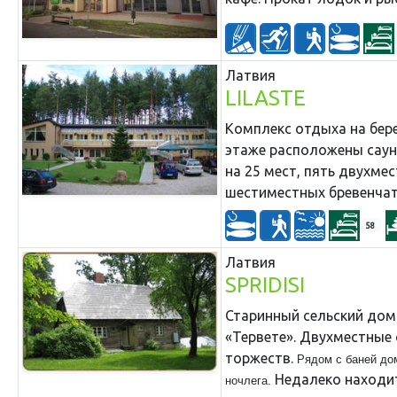
Латвия
LILASTE
Комплекс отдыха на бере
этаже расположены сауна
на 25 мест, пять двухме
шестиместных бревенчат
58
Латвия
SPRIDISI
Старинный сельский дом
«Тервете». Двухместные 
торжеств
.
Рядом с баней дом
Недалеко находит
ночлега.