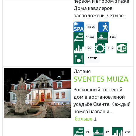
первом и втором этаже
Дома кавалеров
расположены четыре...
1перс.
10 (6)
4 (4)
120
1-12
Латвия
SVENTES MUIZA
Роскошный гостевой
дом в востановленой
усадьбе Свенте. Каждый
номер назван и...
больше
24
12
230