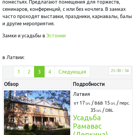
поместьях. Предлагают помещения для торжеств,
семинаров, конференций, с или без ночлега. В замках
часто проходят выставки, праздники, карнавалы, балы
и другие мероприятия.
Замки и усадьбы в
Эстонии
в Латвии:
21-30 / 34
1
2
3
4
Следующая
Обзор
Подробности
Латвия
17
/
15
/
от
B&B
перс.
LVL
LVL
35
/
DBL
LVL
Усадьба
Рамавас
(Депкина)