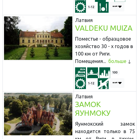
1-12
Латвия
VALDEKU MUIZA
Поместье - образцовое
хозяйство 30 - х годов в
100 км от Риги.
Помещения...
больше
100
1-12
Латвия
ЗАМОК
ЯУНМОКУ
Яунмокский замок
находится только в 75
км от Риги, в тихом,