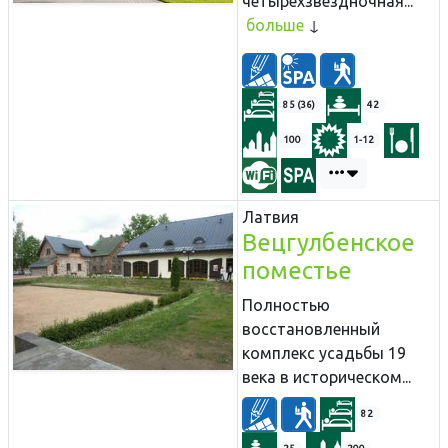
четырехзвездночная...
больше
85 (36)
42
100
1-12
Латвия
Вецгулбенское
поместье
Полностью
воcстановленный
комплекс усадьбы 19
века в историческом...
82