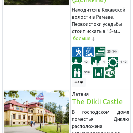
Находится в Кекавской
волости в Рамаве.
Первоистоки усадьбы
стоит искать в 15-м...
больше
23 (14)
12
1
1-12
50%
Латвия
The Dikli Castle
В господском доме
поместья Диклю
расположена