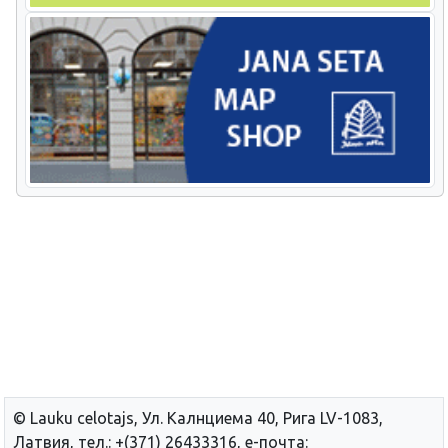
© Lauku сelotajs, Ул. Калнциема 40, Рига LV-1083,
Латвия, тел.: +(371) 26433316, е-почта: