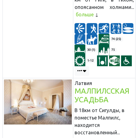
опоясанном холмами...
больше
74 (25)
30 (1)
75
1-12
Латвия
МАЛПИЛССКАЯ
УСАДЬБА
В 18км от Сигулды, в
поместье Малпилс,
находится
восстановленный...