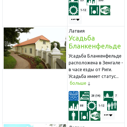
25
200
1-12
Латвия
Усадьба
Бланкенфельде
Усадьба Бланкенфельде
расположена в Земгале -
в часе езды от Риги.
Усадьба имеет статус...
больше
28 (14)
7
88
1-12