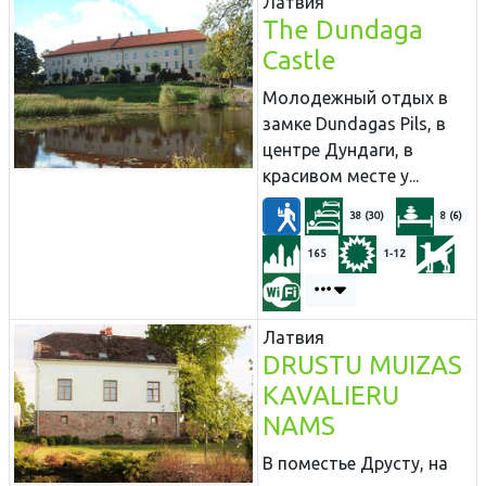
Латвия
The Dundaga
Castle
Молодежный отдых в
замке Dundagas Pils, в
центре Дундаги, в
красивом месте у...
38 (30)
8 (6)
165
1-12
Латвия
DRUSTU MUIZAS
KAVALIERU
NAMS
В поместье Друсту, на