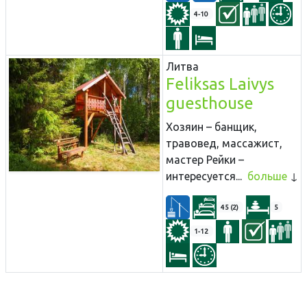
4-10
Литва
Feliksas Laivys
guesthouse
Хозяин – банщик,
травовед, массажист,
мастер Рейки –
интересуется...
больше
45 (2)
5
1-12