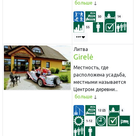
больше
50
14
55
Литва
Girelė
Местность, где
расположена усадьба,
местными называется
Центром деревни...
больше
12 (2)
6
1-12