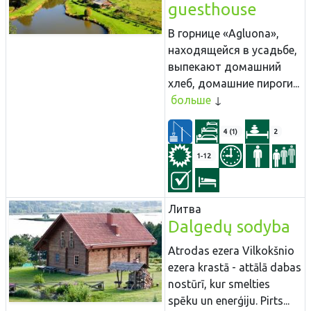
guesthouse
В горнице «Agluona»,
находящейся в усадьбе,
выпекают домашний
хлеб, домашние пироги...
больше
4 (1)
2
1-12
Литва
Dalgedų sodyba
Atrodas ezera Vilkokšnio
ezera krastā - attālā dabas
nostūrī, kur smelties
spēku un enerģiju. Pirts...