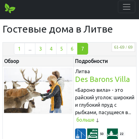
Гостевые дома в Литве
61-69 / 69
1
...
3
4
5
6
7
Обзор
Подробности
Литва
Des Barons Villa
«Бароно вила» - это
райский уголок: широкий
и глубокий пруд с
рыбками, пасущиеся в...
больше
50
22