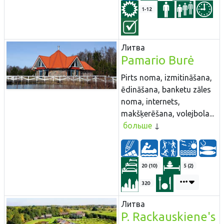
1-12
Литва
Pamario Burė
Pirts noma, izmitināšana,
ēdināšana, banketu zāles
noma, internets,
makšķerēšana, volejbola...
больше
20 (10)
5 (2)
320
Литва
P. Rackauskiene's