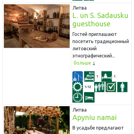
Литва
L. un S. Sadausku
guesthouse
Гостей приглашают
посетить традиционный
литовский
этнографический...
больше
1
1
1-12
Литва
Apyniu namai
В усадьбе предлагают