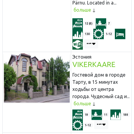
Pärnu. Located in a...
больше
12 (8)
7
130
1-12
Эстония
VIKERKAARE
Гостевой дом в городе
Тарту, в 15 минутах
ходьбы от центра
города. Чудесный сад и...
больше
19
11
188
1-12