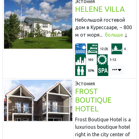
Эстония
HELENE VILLA
Небольшой гостевой
дом в Курессааре, ~ 800
м от моря...
больше
12 (3)
6
180
1-12
50%
Эстония
FROST
BOUTIQUE
HOTEL
Frost Boutique Hotel is a
luxurious boutique hotel
right in the city center of