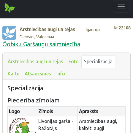
Nr
22108
Ārstniecības augi un tējas
Igaunija,
Dienvidi, Valgamaa
Ööbiku Garšaugu saimniecība
Ārstniecības augi un tējas
Foto
Specializācija
Karte
Atsauksmes
Info
Specializācija
Piederība zīmolam
Logo
Zīmols
Apraksts
Livonijas garša -
Ārstniecības augi,
Ražotājs
kaltēti augļi