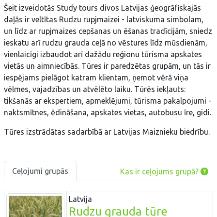
Šeit izveidotās Study tours divos Latvijas ģeogrāfiskajās
daļās ir veltītas Rudzu rupjmaizei - latviskuma simbolam,
un līdz ar rupjmaizes cepšanas un ēšanas tradīcijām, sniedz
ieskatu arī rudzu grauda ceļā no vēstures līdz mūsdienām,
vienlaicīgi izbaudot arī dažādu reģionu tūrisma apskates
vietās un aimniecībās. Tūres ir paredzētas grupām, un tās ir
iespējams pielāgot katram klientam, ņemot vērā viņa
vēlmes, vajadzības un atvēlēto laiku. Tūrēs iekļauts:
tikšanās ar ekspertiem, apmeklējumi, tūrisma pakalpojumi -
naktsmītnes, ēdināšana, apskates vietas, autobusu īre, gidi.
Tūres izstrādātas sadarbībā ar Latvijas Maiznieku biedrību.
Ceļojumi grupās
Kas ir ceļojums grupā?
Latvija
Rudzu grauda tūre