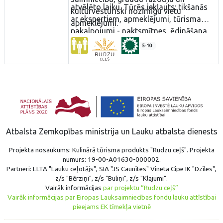
atvēlēto laiku. Tūrēs iekļauts: tikšanās
kultūrvēsturiski nozīmīgu vietu
ar ekspertiem, apmeklējumi, tūrisma
apmeklējumi.
pakalpojumi - naktsmītnes, ēdināšana,
apskates vietas, autobusu īre, gidi.
5-10
Atbalsta Zemkopības ministrija un Lauku atbalsta dienests
Projekta nosaukums: Kulinārā tūrisma produkts "Rudzu ceļš". Projekta
numurs: 19-00-A01630-000002.
Partneri: LLTA "Lauku ceļotājs", SIA "JS Caunītes" Vineta Cipe IK "Dzīles",
z/s "Bērziņi", z/s "Buliņi", z/s "Klajumi".
Vairāk informācijas
par projektu “Rudzu ceļš”
Vairāk informācijas par Eiropas Lauksaimniecības fondu lauku attīstībai
pieejams EK tīmekļa vietnē