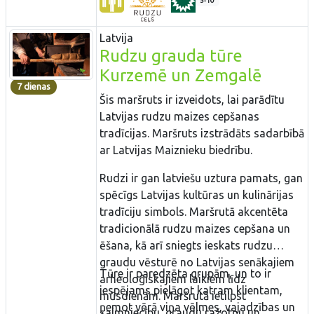
5-10
Latvija
Rudzu grauda tūre
Kurzemē un Zemgalē
7 dienas
Šis maršruts ir izveidots, lai parādītu
Latvijas rudzu maizes cepšanas
tradīcijas. Maršruts izstrādāts sadarbībā
ar Latvijas Maiznieku biedrību.
Rudzi ir gan latviešu uztura pamats, gan
spēcīgs Latvijas kultūras un kulinārijas
tradīciju simbols. Maršrutā akcentēta
tradicionālā rudzu maizes cepšana un
ēšana, kā arī sniegts ieskats rudzu
graudu vēsturē no Latvijas senākajiem
Tūre ir paredzēta grupām, un to ir
arheoloģiskajiem laikiem līdz
iespējams pielāgot katram klientam,
mūsdienām. Maršrutā ietilpst
ņemot vērā viņa vēlmes, vajadzības un
saimniecību, graudu ražotņu un