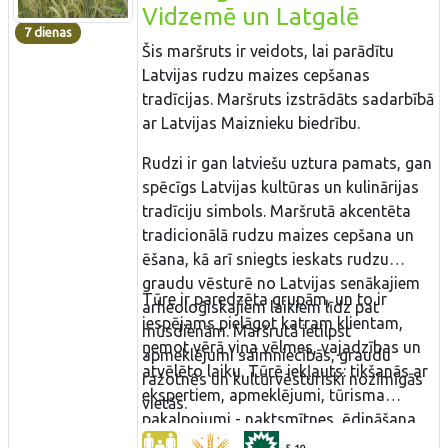
Vidzemē un Latgalē
7 dienas
Šis maršruts ir veidots, lai parādītu
Latvijas rudzu maizes cepšanas
tradīcijas. Maršruts izstrādāts sadarbībā
ar Latvijas Maiznieku biedrību.
Rudzi ir gan latviešu uztura pamats, gan
spēcīgs Latvijas kultūras un kulinārijas
tradīciju simbols. Maršrutā akcentēta
tradicionālā rudzu maizes cepšana un
ēšana, kā arī sniegts ieskats rudzu
graudu vēsturē no Latvijas senākajiem
Tūre ir paredzēta grupām, un to ir
arheoloģiskajiem laikiem līdz pat
iespējams pielāgot katram klientam,
mūsdienām. Maršrutā ietilpst
ņemot vērā viņa vēlmes, vajadzības un
apmeklējumi saimniecībās, graudu
atvēlēto laiku. Tūrē iekļauts: tikšanās ar
ražotnēs un kultūrvēsturiski nozīmīgās
ekspertiem, apmeklējumi, tūrisma
vietās.
pakalpojumi - naktsmītnes, ēdināšana,
apskates vietas, autobusu īre, gidi.