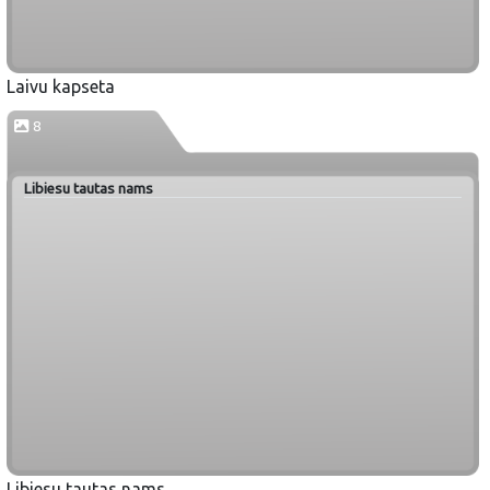
Laivu kapseta
8
Libiesu tautas nams
Libiesu tautas nams