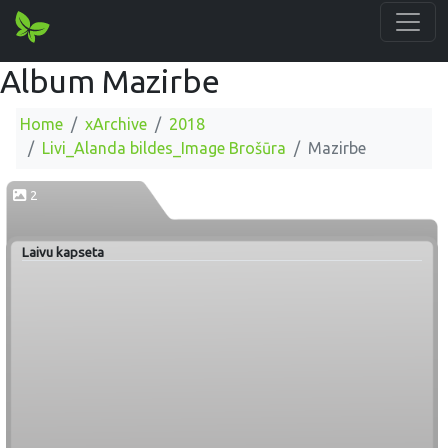
Album Mazirbe
Home
xArchive
2018
Livi_Alanda bildes_Image Brošūra
Mazirbe
2
Laivu kapseta