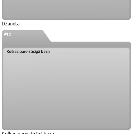
Džaneta
2
Kolkas pareizticīgā bazn
Kolkas pareizticīgā bazn