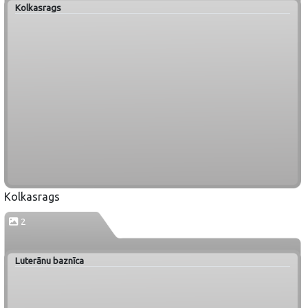
Kolkasrags
Kolkasrags
2
Luterānu baznīca