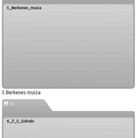
5_Berkenes_muiza
5 Berkenes muiza
22
6_Z_S_Sidrabi