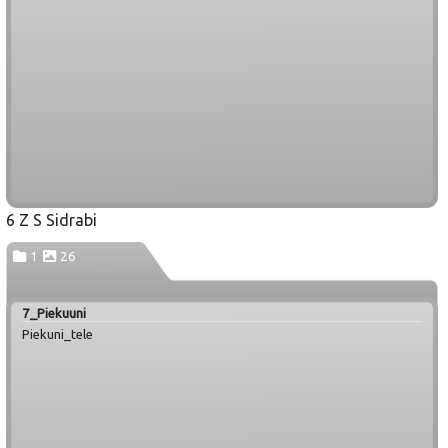
6 Z S Sidrabi
1
26
7_Piekuuni
Piekuni_tele