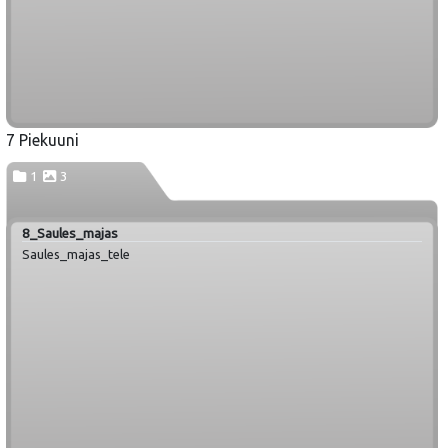
7 Piekuuni
1
3
8_Saules_majas
Saules_majas_tele