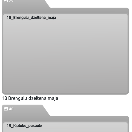
29
18_Brengulu_dzeltena_maja
18 Brengulu dzeltena maja
40
19_Kiploku_pasaule