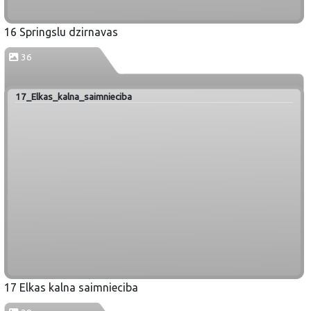
16 Springslu dzirnavas
36
17_Elkas_kalna_saimnieciba
17 Elkas kalna saimnieciba