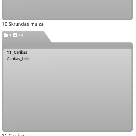
10 Skrundas muiza
1
44
11_Garikas
Garikas_tele
11 Garikas