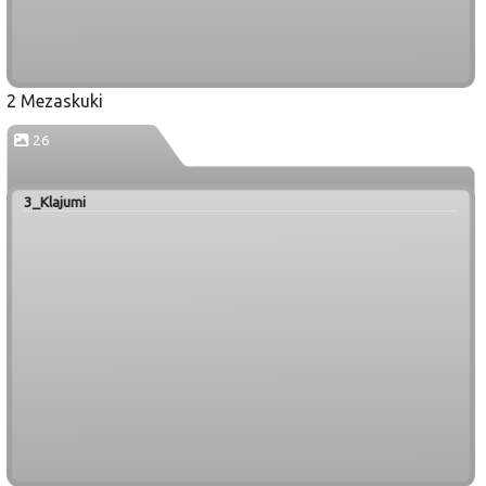
2 Mezaskuki
26
3_Klajumi