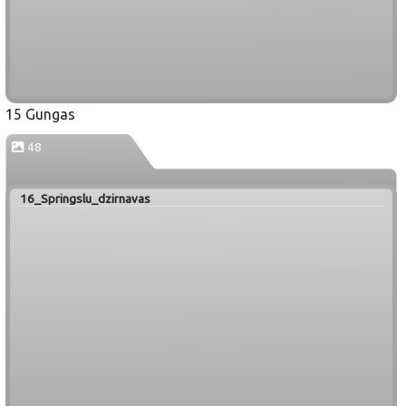
15 Gungas
48
16_Springslu_dzirnavas