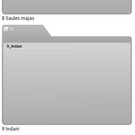
8 Saules majas
75
9_Indani
9 Indani