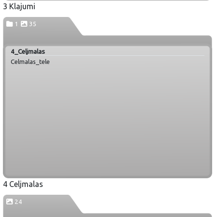
3 Klajumi
1
35
4_Celjmalas
Celmalas_tele
4 Celjmalas
24