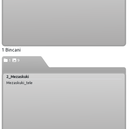
1 Bincani
1
9
2_Mezaskuki
Mezaskuki_tele