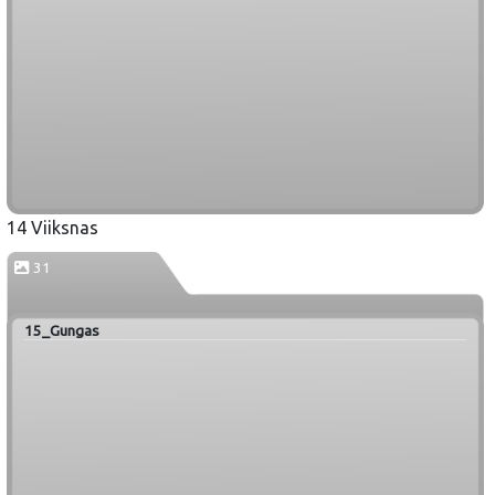
14 Viiksnas
31
15_Gungas