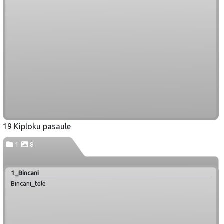
19 Kiploku pasaule
1
8
1_Bincani
Bincani_tele