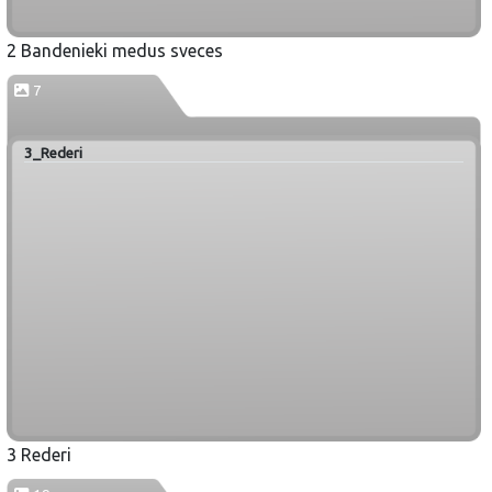
2 Bandenieki medus sveces
7
3_Rederi
3 Rederi