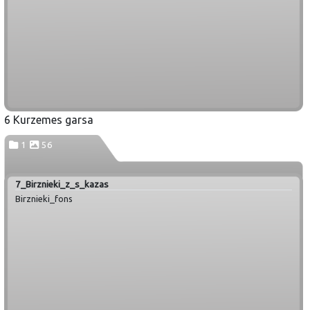
6 Kurzemes garsa
1
56
7_Birznieki_z_s_kazas
Birznieki_fons