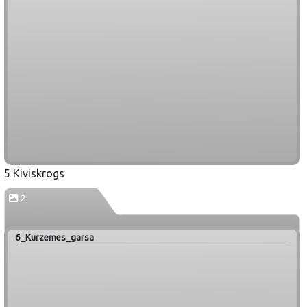
5 Kiviskrogs
2
6_Kurzemes_garsa