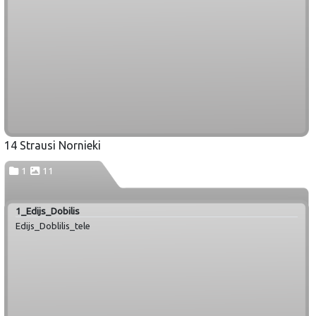
14 Strausi Nornieki
1
11
1_Edijs_Dobilis
Edijs_Doblilis_tele