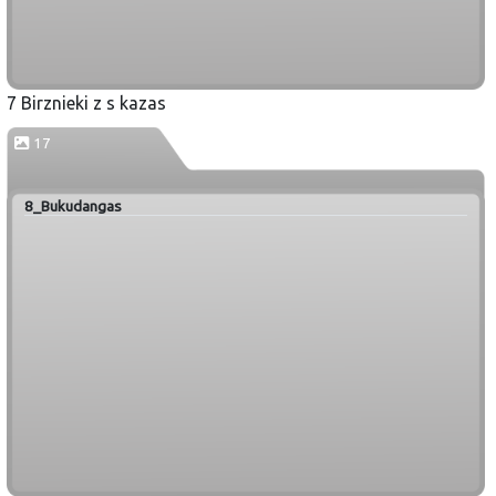
7 Birznieki z s kazas
17
8_Bukudangas