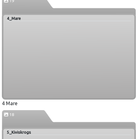
19
4_Mare
4 Mare
18
5_Kiviskrogs