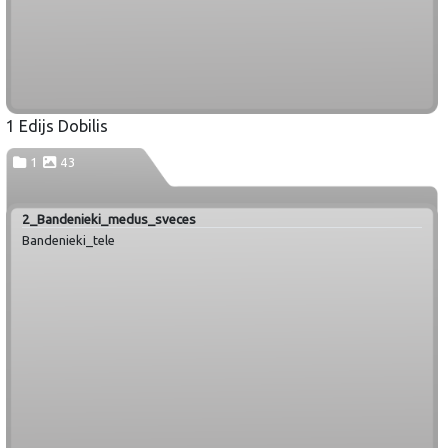
1 Edijs Dobilis
1
43
2_Bandenieki_medus_sveces
Bandenieki_tele