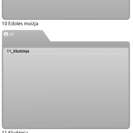
10 Edoles muizja
20
11_Kludzinja
11 Kludzinja