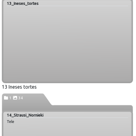
13_Ineses_tortes
13 Ineses tortes
1
34
14_Strausi_Nornieki
Tele