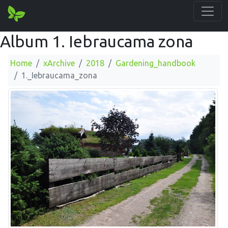
Album 1. Iebraucama zona
Home
xArchive
2018
Gardening_handbook
1._Iebraucama_zona