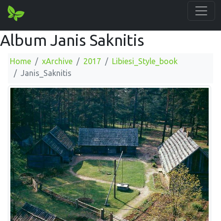
Album Janis Saknitis
Home
xArchive
2017
Libiesi_Style_book
Janis_Saknitis