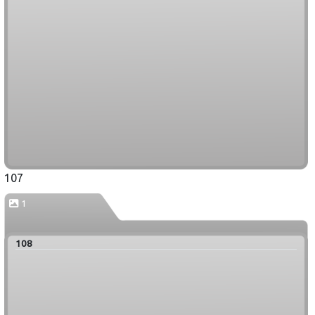
107
1
108