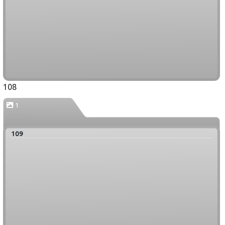
108
1
109