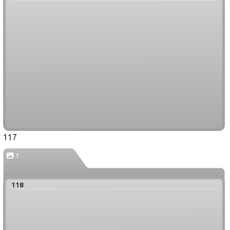
117
1
118