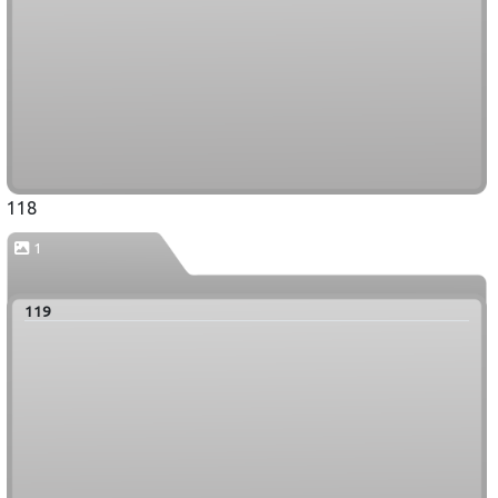
118
1
119