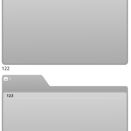
122
1
123