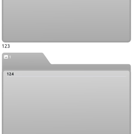
123
1
124