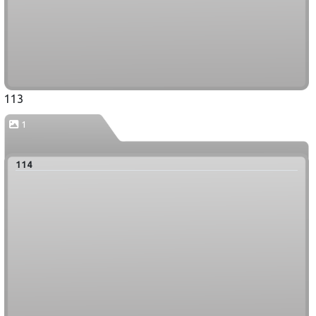
113
1
114