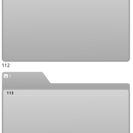
112
1
113