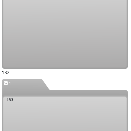
132
1
133