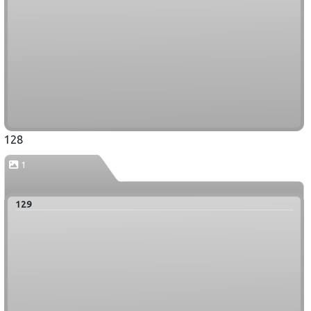
128
1
129