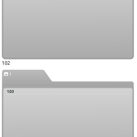
102
1
103