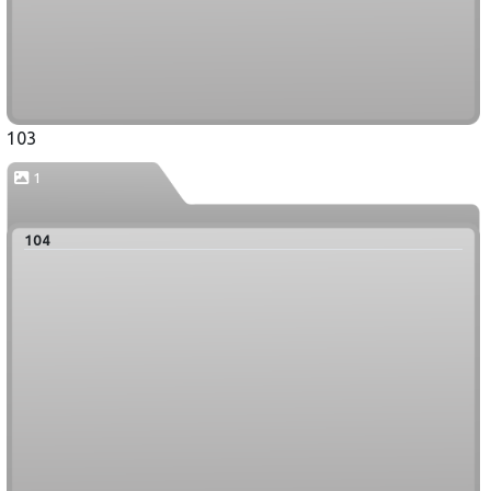
103
1
104