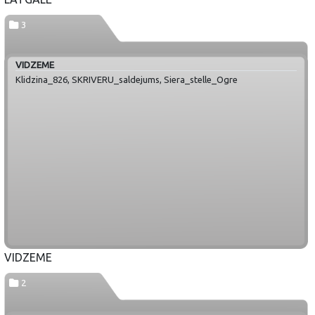
3
VIDZEME
Klidzina_826, SKRIVERU_saldejums, Siera_stelle_Ogre
VIDZEME
2