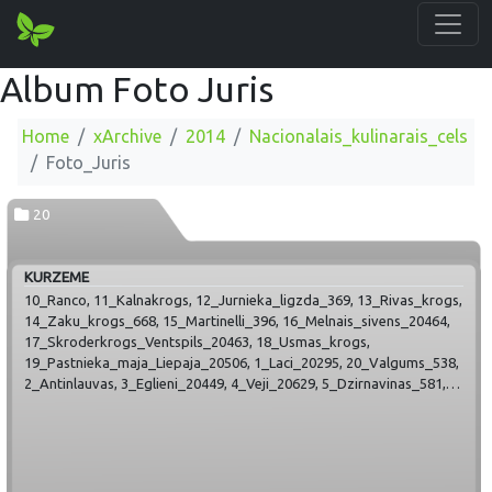
Album Foto Juris
Home
xArchive
2014
Nacionalais_kulinarais_cels
Foto_Juris
20
KURZEME
10_Ranco, 11_Kalnakrogs, 12_Jurnieka_ligzda_369, 13_Rivas_krogs,
14_Zaku_krogs_668, 15_Martinelli_396, 16_Melnais_sivens_20464,
17_Skroderkrogs_Ventspils_20463, 18_Usmas_krogs,
19_Pastnieka_maja_Liepaja_20506, 1_Laci_20295, 20_Valgums_538,
2_Antinlauvas, 3_Eglieni_20449, 4_Veji_20629, 5_Dzirnavinas_581,
6_Magdalena, 7_Mezavejs, 8_Jumis_Skrunda, 9_Piena_muiza_917