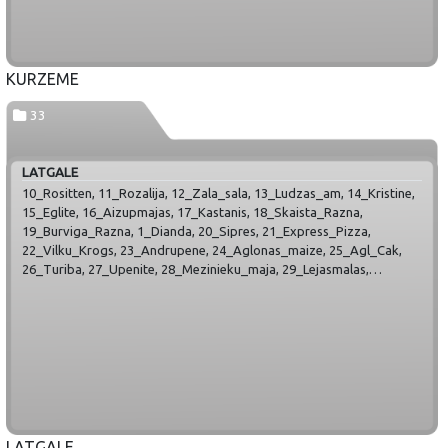
KURZEME
33
LATGALE
10_Rositten, 11_Rozalija, 12_Zala_sala, 13_Ludzas_am, 14_Kristine,
15_Eglite, 16_Aizupmajas, 17_Kastanis, 18_Skaista_Razna,
19_Burviga_Razna, 1_Dianda, 20_Sipres, 21_Express_Pizza,
22_Vilku_Krogs, 23_Andrupene, 24_Aglonas_maize, 25_Agl_Cak,
26_Turiba, 27_Upenite, 28_Mezinieku_maja, 29_Lejasmalas,
2_Senda, 30_Plaza, 31_Saata, 32_Edamn_Daugava, 33_Piedruja,
3_Rukisi, 4_Zvejnieki, 5_Dzirnas, 6_Dziles, 7_Raibais_asaris,
8_Lacu_leja, 9_Marijas_kafija
LATGALE