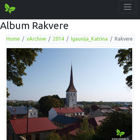
Album Rakvere
Home
xArchive
2014
Igaunija_Katrina
Rakvere