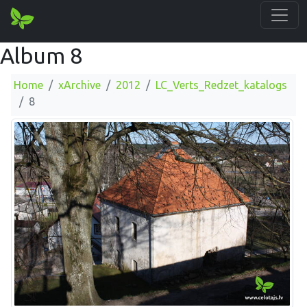
Album 8
Home
xArchive
2012
LC_Verts_Redzet_katalogs
8