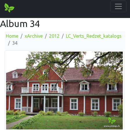
Album 34
Home
xArchive
2012
LC_Verts_Redzet_katalogs
34