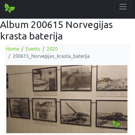
Album 200615 Norvegijas
krasta baterija
Home
Events
2020
200615_Norvegijas_krasta_baterija