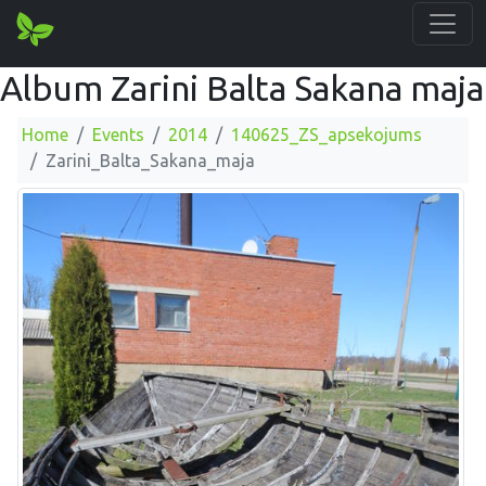
Album Zarini Balta Sakana maja
Home
Events
2014
140625_ZS_apsekojums
Zarini_Balta_Sakana_maja