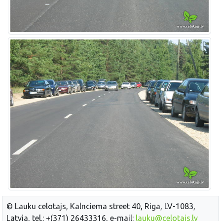
© Lauku celotajs, Kalnciema street 40, Riga, LV-1083,
Latvia, tel.: +(371) 26433316, e-mail:
lauku@celotajs.lv