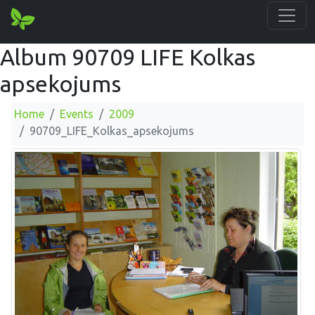
Album 90709 LIFE Kolkas
apsekojums
Home
Events
2009
90709_LIFE_Kolkas_apsekojums