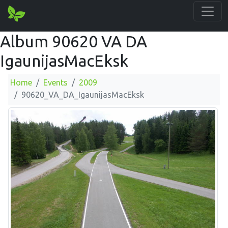
Album 90620 VA DA
IgaunijasMacEksk
Home
Events
2009
90620_VA_DA_IgaunijasMacEksk