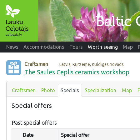
News
Accommodations
Tours
Worth seeing
Map
Craftsmen
Latvia, Kurzeme, Kuldīgas novads
The Saules Ceplis ceramics workshop
Craftsmen
Photo
Specials
Specialization
Map
Special offers
Past special offers
Date
Special offer