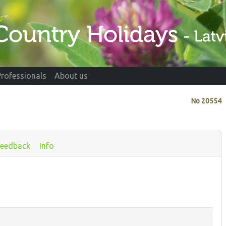
Professionals
About us
No
20554
Feedback
Info