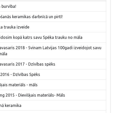
 burvība!
šanās keramikas darbnīcā un pirtī!
a trauka izveide
eidosim kopā katrs savu Spēka trauku no māla
pavasaris 2018 - Svinam Latvijas 100gadi izveidojot savu
māla
pavasaris 2017 - Dzīvības spēks
 2016 - Dzīvības Spēks
ķais materiāls - māls
ng 2015 - Dievišķais materiāls- Māls
lnā keramika