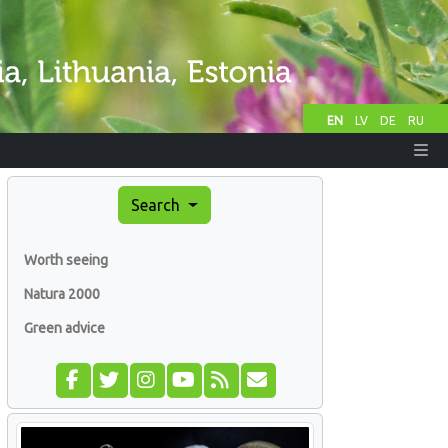
EN
LV
DE
RU
Search
Worth seeing
Natura 2000
Green advice