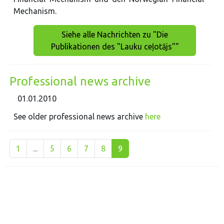
Mechanism.
Siehe alle Nachrichten zu "Die
Publikationen des "Lauku ceļotājs""
Professional news archive
01.01.2010
See older professional news archive
here
1
...
5
6
7
8
9