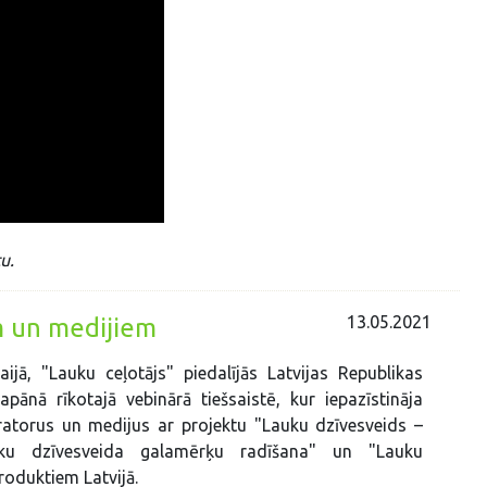
u.
13.05.2021
m un medijiem
ijā, "Lauku ceļotājs" piedalījās Latvijas Republikas
apānā rīkotajā vebinārā tiešsaistē, kur iepazīstināja
ratorus un medijus ar projektu "Lauku dzīvesveids –
auku dzīvesveida galamērķu radīšana" un "Lauku
roduktiem Latvijā.