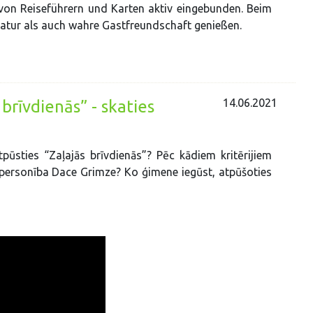
von Reiseführern und Karten aktiv eingebunden. Beim
Natur als auch wahre Gastfreundschaft genießen.
14.06.2021
brīvdienās” - skaties
ūsties “Zaļajās brīvdienās”? Pēc kādiem kritērijiem
 personība Dace Grimze? Ko ģimene iegūst, atpūšoties