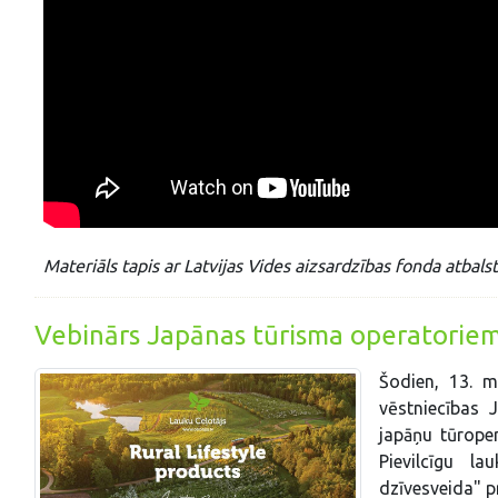
Materiāls tapis ar Latvijas Vides aizsardzības fonda atbalst
Vebinārs Japānas tūrisma operatorie
Šodien, 13. ma
vēstniecības J
japāņu tūrope
Pievilcīgu l
dzīvesveida" p