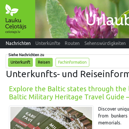
Nachrichten
Unterkünfte
Routen
Sehenswürdigkeiten
Siehe Nachrichten zu
Unterkunft
Reisen
Fachinformation
Unterkunfts- und Reiseinfor
Explore the Baltic states through the 
Baltic Military Heritage Travel Guide 
Discover uniqu
from bunkers 
memorials.