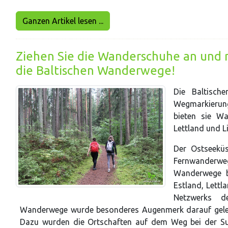
Ganzen Artikel lesen ...
Ziehen Sie die Wanderschuhe an und m
die Baltischen Wanderwege!
Die Baltisch
Wegmarkierung
bieten sie Wa
Lettland und L
Der Ostseekü
Fernwanderw
Wanderwege b
Estland, Lettl
Netzwerks d
Wanderwege wurde besonderes Augenmerk darauf gelegt
Dazu wurden die Ortschaften auf dem Weg bei der Su