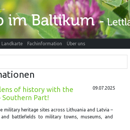
Landkarte
Fachinformation
Über uns
mationen
09.07.2025
lens of history with the
– Southern Part!
e military heritage sites across Lithuania and Latvia –
and battlefields to military towns, museums, and