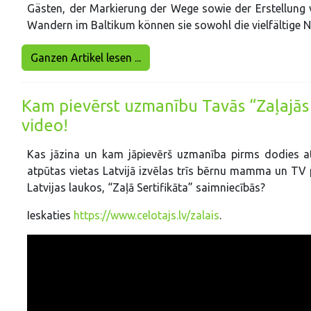
Gästen, der Markierung der Wege sowie der Erstellung 
Wandern im Baltikum können sie sowohl die vielfältige 
Ganzen Artikel lesen ...
Kam pievērst uzmanību Tavās “Zaļajās 
video!
Kas jāzina un kam jāpievērš uzmanība pirms dodies atp
atpūtas vietas Latvijā izvēlas trīs bērnu mamma un TV
Latvijas laukos, “Zaļā Sertifikāta” saimniecībās?
Ieskaties
https://www.celotajs.lv/zalais
.