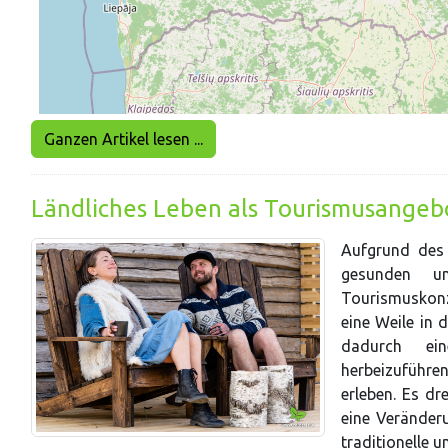
Ganzen Artikel lesen ...
Ländliches Leben als Tourismusangeb
Aufgrund des 
gesunden un
Tourismuskonz
eine Weile in 
dadurch ei
herbeizuführe
erleben. Es dr
eine Veränder
traditionelle 